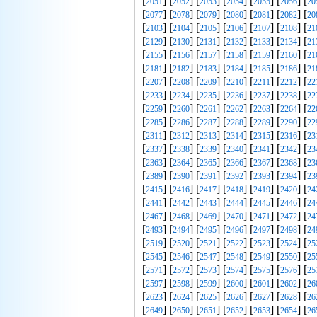
[
] [
] [
] [
] [
] [
] [
2051
2052
2053
2054
2055
2056
20
[
] [
] [
] [
] [
] [
] [
2077
2078
2079
2080
2081
2082
20
[
] [
] [
] [
] [
] [
] [
2103
2104
2105
2106
2107
2108
21
[
] [
] [
] [
] [
] [
] [
2129
2130
2131
2132
2133
2134
21
[
] [
] [
] [
] [
] [
] [
2155
2156
2157
2158
2159
2160
21
[
] [
] [
] [
] [
] [
] [
2181
2182
2183
2184
2185
2186
21
[
] [
] [
] [
] [
] [
] [
2207
2208
2209
2210
2211
2212
22
[
] [
] [
] [
] [
] [
] [
2233
2234
2235
2236
2237
2238
22
[
] [
] [
] [
] [
] [
] [
2259
2260
2261
2262
2263
2264
22
[
] [
] [
] [
] [
] [
] [
2285
2286
2287
2288
2289
2290
22
[
] [
] [
] [
] [
] [
] [
2311
2312
2313
2314
2315
2316
23
[
] [
] [
] [
] [
] [
] [
2337
2338
2339
2340
2341
2342
23
[
] [
] [
] [
] [
] [
] [
2363
2364
2365
2366
2367
2368
23
[
] [
] [
] [
] [
] [
] [
2389
2390
2391
2392
2393
2394
23
[
] [
] [
] [
] [
] [
] [
2415
2416
2417
2418
2419
2420
24
[
] [
] [
] [
] [
] [
] [
2441
2442
2443
2444
2445
2446
24
[
] [
] [
] [
] [
] [
] [
2467
2468
2469
2470
2471
2472
24
[
] [
] [
] [
] [
] [
] [
2493
2494
2495
2496
2497
2498
24
[
] [
] [
] [
] [
] [
] [
2519
2520
2521
2522
2523
2524
25
[
] [
] [
] [
] [
] [
] [
2545
2546
2547
2548
2549
2550
25
[
] [
] [
] [
] [
] [
] [
2571
2572
2573
2574
2575
2576
25
[
] [
] [
] [
] [
] [
] [
2597
2598
2599
2600
2601
2602
26
[
] [
] [
] [
] [
] [
] [
2623
2624
2625
2626
2627
2628
26
[
] [
] [
] [
] [
] [
] [
2649
2650
2651
2652
2653
2654
26