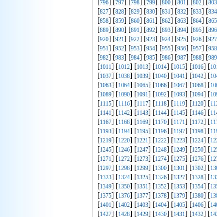
[
] [
] [
] [
] [
] [
] [
] [
796
797
798
799
800
801
802
803
[
] [
] [
] [
] [
] [
] [
] [
827
828
829
830
831
832
833
834
[
] [
] [
] [
] [
] [
] [
] [
858
859
860
861
862
863
864
865
[
] [
] [
] [
] [
] [
] [
] [
889
890
891
892
893
894
895
896
[
] [
] [
] [
] [
] [
] [
] [
920
921
922
923
924
925
926
927
[
] [
] [
] [
] [
] [
] [
] [
951
952
953
954
955
956
957
958
[
] [
] [
] [
] [
] [
] [
] [
982
983
984
985
986
987
988
989
[
] [
] [
] [
] [
] [
] [
1011
1012
1013
1014
1015
1016
10
[
] [
] [
] [
] [
] [
] [
1037
1038
1039
1040
1041
1042
10
[
] [
] [
] [
] [
] [
] [
1063
1064
1065
1066
1067
1068
10
[
] [
] [
] [
] [
] [
] [
1089
1090
1091
1092
1093
1094
10
[
] [
] [
] [
] [
] [
] [
1115
1116
1117
1118
1119
1120
11
[
] [
] [
] [
] [
] [
] [
1141
1142
1143
1144
1145
1146
11
[
] [
] [
] [
] [
] [
] [
1167
1168
1169
1170
1171
1172
11
[
] [
] [
] [
] [
] [
] [
1193
1194
1195
1196
1197
1198
11
[
] [
] [
] [
] [
] [
] [
1219
1220
1221
1222
1223
1224
12
[
] [
] [
] [
] [
] [
] [
1245
1246
1247
1248
1249
1250
12
[
] [
] [
] [
] [
] [
] [
1271
1272
1273
1274
1275
1276
12
[
] [
] [
] [
] [
] [
] [
1297
1298
1299
1300
1301
1302
13
[
] [
] [
] [
] [
] [
] [
1323
1324
1325
1326
1327
1328
13
[
] [
] [
] [
] [
] [
] [
1349
1350
1351
1352
1353
1354
13
[
] [
] [
] [
] [
] [
] [
1375
1376
1377
1378
1379
1380
13
[
] [
] [
] [
] [
] [
] [
1401
1402
1403
1404
1405
1406
14
[
] [
] [
] [
] [
] [
] [
1427
1428
1429
1430
1431
1432
14