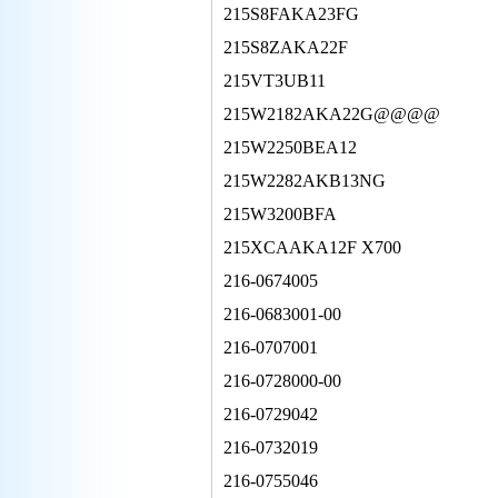
215S8FAKA23FG
215S8ZAKA22F
215VT3UB11
215W2182AKA22G@@@@
215W2250BEA12
215W2282AKB13NG
215W3200BFA
215XCAAKA12F X700
216-0674005
216-0683001-00
216-0707001
216-0728000-00
216-0729042
216-0732019
216-0755046