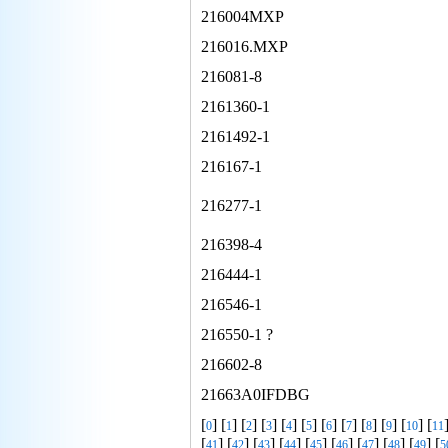
216004MXP
216016.MXP
216081-8
2161360-1
2161492-1
216167-1
216277-1
216398-4
216444-1
216546-1
216550-1 ?
216602-8
21663A0IFDBG
[
] [
] [
] [
] [
] [
] [
] [
] [
] [
] [
] [
0
1
2
3
4
5
6
7
8
9
10
11
[
] [
] [
] [
] [
] [
] [
] [
] [
] [
41
42
43
44
45
46
47
48
49
5