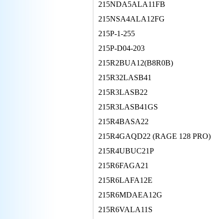
215NDA5ALA11FB
215NSA4ALA12FG
215P-1-255
215P-D04-203
215R2BUA12(B8R0B)
215R32LASB41
215R3LASB22
215R3LASB41GS
215R4BASA22
215R4GAQD22 (RAGE 128 PRO)
215R4UBUC21P
215R6FAGA21
215R6LAFA12E
215R6MDAEA12G
215R6VALA11S