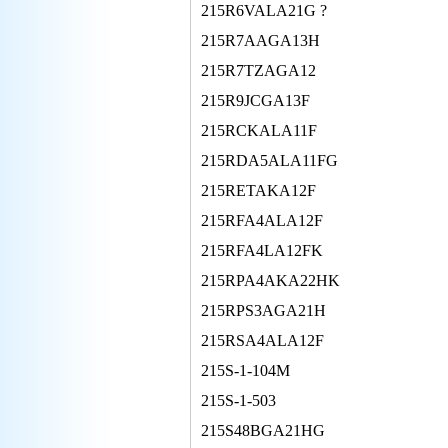
215R6VALA21G ?
215R7AAGA13H
215R7TZAGA12
215R9JCGA13F
215RCKALA11F
215RDA5ALA11FG
215RETAKA12F
215RFA4ALA12F
215RFA4LA12FK
215RPA4AKA22HK
215RPS3AGA21H
215RSA4ALA12F
215S-1-104M
215S-1-503
215S48BGA21HG