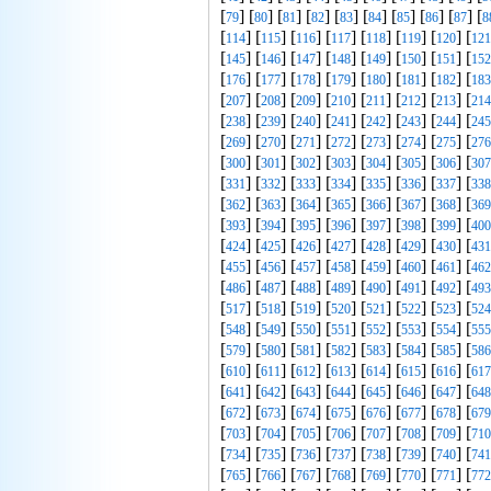
[
] [
] [
] [
] [
] [
] [
] [
] [
] [
79
80
81
82
83
84
85
86
87
8
[
] [
] [
] [
] [
] [
] [
] [
114
115
116
117
118
119
120
121
[
] [
] [
] [
] [
] [
] [
] [
145
146
147
148
149
150
151
152
[
] [
] [
] [
] [
] [
] [
] [
176
177
178
179
180
181
182
183
[
] [
] [
] [
] [
] [
] [
] [
207
208
209
210
211
212
213
214
[
] [
] [
] [
] [
] [
] [
] [
238
239
240
241
242
243
244
245
[
] [
] [
] [
] [
] [
] [
] [
269
270
271
272
273
274
275
276
[
] [
] [
] [
] [
] [
] [
] [
300
301
302
303
304
305
306
307
[
] [
] [
] [
] [
] [
] [
] [
331
332
333
334
335
336
337
338
[
] [
] [
] [
] [
] [
] [
] [
362
363
364
365
366
367
368
369
[
] [
] [
] [
] [
] [
] [
] [
393
394
395
396
397
398
399
400
[
] [
] [
] [
] [
] [
] [
] [
424
425
426
427
428
429
430
431
[
] [
] [
] [
] [
] [
] [
] [
455
456
457
458
459
460
461
462
[
] [
] [
] [
] [
] [
] [
] [
486
487
488
489
490
491
492
493
[
] [
] [
] [
] [
] [
] [
] [
517
518
519
520
521
522
523
524
[
] [
] [
] [
] [
] [
] [
] [
548
549
550
551
552
553
554
555
[
] [
] [
] [
] [
] [
] [
] [
579
580
581
582
583
584
585
586
[
] [
] [
] [
] [
] [
] [
] [
610
611
612
613
614
615
616
617
[
] [
] [
] [
] [
] [
] [
] [
641
642
643
644
645
646
647
648
[
] [
] [
] [
] [
] [
] [
] [
672
673
674
675
676
677
678
679
[
] [
] [
] [
] [
] [
] [
] [
703
704
705
706
707
708
709
710
[
] [
] [
] [
] [
] [
] [
] [
734
735
736
737
738
739
740
741
[
] [
] [
] [
] [
] [
] [
] [
765
766
767
768
769
770
771
772