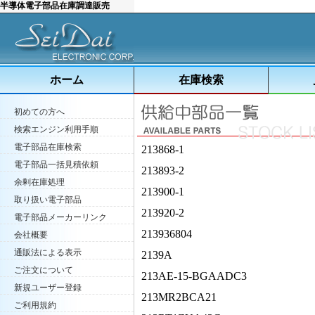
半導体電子部品在庫調達販売
ホーム
在庫検索
初めての方へ
検索エンジン利用手順
電子部品在庫検索
213868-1
電子部品一括見積依頼
213893-2
余剰在庫処理
213900-1
取り扱い電子部品
213920-2
電子部品メーカーリンク
213936804
会社概要
通販法による表示
2139A
ご注文について
213AE-15-BGAADC3
新規ユーザー登録
213MR2BCA21
ご利用規約