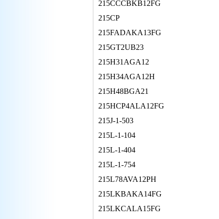
215CCCBKB12FG
215CP
215FADAKA13FG
215GT2UB23
215H31AGA12
215H34AGA12H
215H48BGA21
215HCP4ALA12FG
215J-1-503
215L-1-104
215L-1-404
215L-1-754
215L78AVA12PH
215LKBAKA14FG
215LKCALA15FG