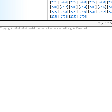
[
] [
] [
] [
] [
] [
] [
2675
2676
2677
2678
2679
2680
26
[
] [
] [
] [
] [
] [
] [
2701
2702
2703
2704
2705
2706
27
[
] [
] [
] [
] [
] [
] [
2727
2728
2729
2730
2731
2732
27
[
] [
] [
] [
]
2753
2754
2755
2756
プライバ
Copyright c2024-2026 Seidai Electronic Corporation All Rights Reserved.