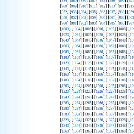
[
] [
] [
] [
] [
] [
] [
] [
884
885
886
887
888
889
890
891
[
] [
] [
] [
] [
] [
] [
] [
908
909
910
911
912
913
914
915
[
] [
] [
] [
] [
] [
] [
] [
932
933
934
935
936
937
938
939
[
] [
] [
] [
] [
] [
] [
] [
956
957
958
959
960
961
962
963
[
] [
] [
] [
] [
] [
] [
] [
980
981
982
983
984
985
986
987
[
] [
] [
] [
] [
] [
] [
1003
1004
1005
1006
1007
1008
10
[
] [
] [
] [
] [
] [
] [
1023
1024
1025
1026
1027
1028
10
[
] [
] [
] [
] [
] [
] [
1043
1044
1045
1046
1047
1048
10
[
] [
] [
] [
] [
] [
] [
1063
1064
1065
1066
1067
1068
10
[
] [
] [
] [
] [
] [
] [
1083
1084
1085
1086
1087
1088
10
[
] [
] [
] [
] [
] [
] [
1103
1104
1105
1106
1107
1108
11
[
] [
] [
] [
] [
] [
] [
1123
1124
1125
1126
1127
1128
11
[
] [
] [
] [
] [
] [
] [
1143
1144
1145
1146
1147
1148
11
[
] [
] [
] [
] [
] [
] [
1163
1164
1165
1166
1167
1168
11
[
] [
] [
] [
] [
] [
] [
1183
1184
1185
1186
1187
1188
11
[
] [
] [
] [
] [
] [
] [
1203
1204
1205
1206
1207
1208
12
[
] [
] [
] [
] [
] [
] [
1223
1224
1225
1226
1227
1228
12
[
] [
] [
] [
] [
] [
] [
1243
1244
1245
1246
1247
1248
12
[
] [
] [
] [
] [
] [
] [
1263
1264
1265
1266
1267
1268
12
[
] [
] [
] [
] [
] [
] [
1283
1284
1285
1286
1287
1288
12
[
] [
] [
] [
] [
] [
] [
1303
1304
1305
1306
1307
1308
13
[
] [
] [
] [
] [
] [
] [
1323
1324
1325
1326
1327
1328
13
[
] [
] [
] [
] [
] [
] [
1343
1344
1345
1346
1347
1348
13
[
] [
] [
] [
] [
] [
] [
1363
1364
1365
1366
1367
1368
13