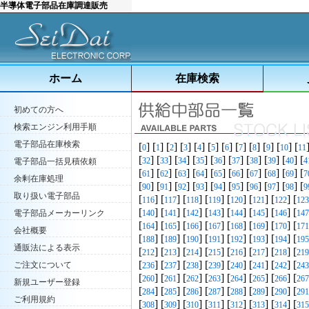
半導体電子部品在庫調達販売
ホーム
在庫検索
初めての方へ
検索エンジン利用手順
電子部品在庫検索
[
] [
] [
] [
] [
] [
] [
] [
] [
] [
] [
] [
0
1
2
3
4
5
6
7
8
9
10
11
[
] [
] [
] [
] [
] [
] [
] [
] [
] [
32
33
34
35
36
37
38
39
40
4
電子部品一括見積依頼
[
] [
] [
] [
] [
] [
] [
] [
] [
] [
61
62
63
64
65
66
67
68
69
7
余剰在庫処理
[
] [
] [
] [
] [
] [
] [
] [
] [
] [
90
91
92
93
94
95
96
97
98
9
取り扱い電子部品
[
] [
] [
] [
] [
] [
] [
] [
116
117
118
119
120
121
122
123
[
] [
] [
] [
] [
] [
] [
] [
電子部品メーカーリンク
140
141
142
143
144
145
146
147
[
] [
] [
] [
] [
] [
] [
] [
164
165
166
167
168
169
170
171
会社概要
[
] [
] [
] [
] [
] [
] [
] [
188
189
190
191
192
193
194
195
通販法による表示
[
] [
] [
] [
] [
] [
] [
] [
212
213
214
215
216
217
218
219
[
] [
] [
] [
] [
] [
] [
] [
ご注文について
236
237
238
239
240
241
242
243
[
] [
] [
] [
] [
] [
] [
] [
260
261
262
263
264
265
266
267
新規ユーザー登録
[
] [
] [
] [
] [
] [
] [
] [
284
285
286
287
288
289
290
291
ご利用規約
[
] [
] [
] [
] [
] [
] [
] [
308
309
310
311
312
313
314
315