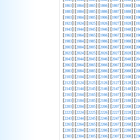
[
] [
] [
] [
] [
] [
] [
1863
1864
1865
1866
1867
1868
18
[
] [
] [
] [
] [
] [
] [
1883
1884
1885
1886
1887
1888
18
[
] [
] [
] [
] [
] [
] [
1903
1904
1905
1906
1907
1908
19
[
] [
] [
] [
] [
] [
] [
1923
1924
1925
1926
1927
1928
19
[
] [
] [
] [
] [
] [
] [
1943
1944
1945
1946
1947
1948
19
[
] [
] [
] [
] [
] [
] [
1963
1964
1965
1966
1967
1968
19
[
] [
] [
] [
] [
] [
] [
1983
1984
1985
1986
1987
1988
19
[
] [
] [
] [
] [
] [
] [
2003
2004
2005
2006
2007
2008
20
[
] [
] [
] [
] [
] [
] [
2023
2024
2025
2026
2027
2028
20
[
] [
] [
] [
] [
] [
] [
2043
2044
2045
2046
2047
2048
20
[
] [
] [
] [
] [
] [
] [
2063
2064
2065
2066
2067
2068
20
[
] [
] [
] [
] [
] [
] [
2083
2084
2085
2086
2087
2088
20
[
] [
] [
] [
] [
] [
] [
2103
2104
2105
2106
2107
2108
21
[
] [
] [
] [
] [
] [
] [
2123
2124
2125
2126
2127
2128
21
[
] [
] [
] [
] [
] [
] [
2143
2144
2145
2146
2147
2148
21
[
] [
] [
] [
] [
] [
] [
2163
2164
2165
2166
2167
2168
21
[
] [
] [
] [
] [
] [
] [
2183
2184
2185
2186
2187
2188
21
[
] [
] [
] [
] [
] [
] [
2203
2204
2205
2206
2207
2208
22
[
] [
] [
] [
] [
] [
] [
2223
2224
2225
2226
2227
2228
22
[
] [
] [
] [
] [
] [
] [
2243
2244
2245
2246
2247
2248
22
[
] [
] [
] [
] [
] [
] [
2263
2264
2265
2266
2267
2268
22
[
] [
] [
] [
] [
] [
] [
2283
2284
2285
2286
2287
2288
22
[
] [
] [
] [
] [
] [
] [
2303
2304
2305
2306
2307
2308
23