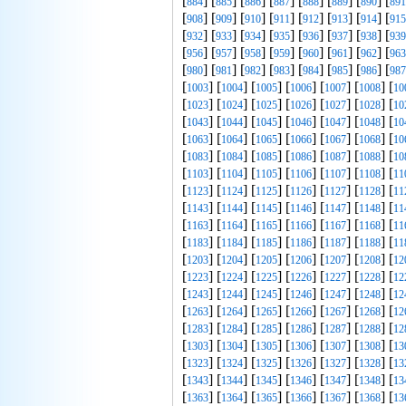
[
] [
] [
] [
] [
] [
] [
] [
884
885
886
887
888
889
890
891
[
] [
] [
] [
] [
] [
] [
] [
908
909
910
911
912
913
914
915
[
] [
] [
] [
] [
] [
] [
] [
932
933
934
935
936
937
938
939
[
] [
] [
] [
] [
] [
] [
] [
956
957
958
959
960
961
962
963
[
] [
] [
] [
] [
] [
] [
] [
980
981
982
983
984
985
986
987
[
] [
] [
] [
] [
] [
] [
1003
1004
1005
1006
1007
1008
10
[
] [
] [
] [
] [
] [
] [
1023
1024
1025
1026
1027
1028
10
[
] [
] [
] [
] [
] [
] [
1043
1044
1045
1046
1047
1048
10
[
] [
] [
] [
] [
] [
] [
1063
1064
1065
1066
1067
1068
10
[
] [
] [
] [
] [
] [
] [
1083
1084
1085
1086
1087
1088
10
[
] [
] [
] [
] [
] [
] [
1103
1104
1105
1106
1107
1108
11
[
] [
] [
] [
] [
] [
] [
1123
1124
1125
1126
1127
1128
11
[
] [
] [
] [
] [
] [
] [
1143
1144
1145
1146
1147
1148
11
[
] [
] [
] [
] [
] [
] [
1163
1164
1165
1166
1167
1168
11
[
] [
] [
] [
] [
] [
] [
1183
1184
1185
1186
1187
1188
11
[
] [
] [
] [
] [
] [
] [
1203
1204
1205
1206
1207
1208
12
[
] [
] [
] [
] [
] [
] [
1223
1224
1225
1226
1227
1228
12
[
] [
] [
] [
] [
] [
] [
1243
1244
1245
1246
1247
1248
12
[
] [
] [
] [
] [
] [
] [
1263
1264
1265
1266
1267
1268
12
[
] [
] [
] [
] [
] [
] [
1283
1284
1285
1286
1287
1288
12
[
] [
] [
] [
] [
] [
] [
1303
1304
1305
1306
1307
1308
13
[
] [
] [
] [
] [
] [
] [
1323
1324
1325
1326
1327
1328
13
[
] [
] [
] [
] [
] [
] [
1343
1344
1345
1346
1347
1348
13
[
] [
] [
] [
] [
] [
] [
1363
1364
1365
1366
1367
1368
13