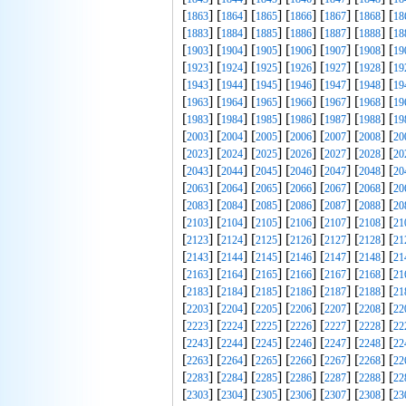
[
] [
] [
] [
] [
] [
] [
1863
1864
1865
1866
1867
1868
18
[
] [
] [
] [
] [
] [
] [
1883
1884
1885
1886
1887
1888
18
[
] [
] [
] [
] [
] [
] [
1903
1904
1905
1906
1907
1908
19
[
] [
] [
] [
] [
] [
] [
1923
1924
1925
1926
1927
1928
19
[
] [
] [
] [
] [
] [
] [
1943
1944
1945
1946
1947
1948
19
[
] [
] [
] [
] [
] [
] [
1963
1964
1965
1966
1967
1968
19
[
] [
] [
] [
] [
] [
] [
1983
1984
1985
1986
1987
1988
19
[
] [
] [
] [
] [
] [
] [
2003
2004
2005
2006
2007
2008
20
[
] [
] [
] [
] [
] [
] [
2023
2024
2025
2026
2027
2028
20
[
] [
] [
] [
] [
] [
] [
2043
2044
2045
2046
2047
2048
20
[
] [
] [
] [
] [
] [
] [
2063
2064
2065
2066
2067
2068
20
[
] [
] [
] [
] [
] [
] [
2083
2084
2085
2086
2087
2088
20
[
] [
] [
] [
] [
] [
] [
2103
2104
2105
2106
2107
2108
21
[
] [
] [
] [
] [
] [
] [
2123
2124
2125
2126
2127
2128
21
[
] [
] [
] [
] [
] [
] [
2143
2144
2145
2146
2147
2148
21
[
] [
] [
] [
] [
] [
] [
2163
2164
2165
2166
2167
2168
21
[
] [
] [
] [
] [
] [
] [
2183
2184
2185
2186
2187
2188
21
[
] [
] [
] [
] [
] [
] [
2203
2204
2205
2206
2207
2208
22
[
] [
] [
] [
] [
] [
] [
2223
2224
2225
2226
2227
2228
22
[
] [
] [
] [
] [
] [
] [
2243
2244
2245
2246
2247
2248
22
[
] [
] [
] [
] [
] [
] [
2263
2264
2265
2266
2267
2268
22
[
] [
] [
] [
] [
] [
] [
2283
2284
2285
2286
2287
2288
22
[
] [
] [
] [
] [
] [
] [
2303
2304
2305
2306
2307
2308
23