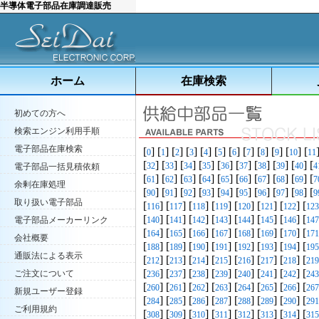
半導体電子部品在庫調達販売
ホーム
在庫検索
初めての方へ
検索エンジン利用手順
電子部品在庫検索
[
] [
] [
] [
] [
] [
] [
] [
] [
] [
] [
] [
0
1
2
3
4
5
6
7
8
9
10
11
[
] [
] [
] [
] [
] [
] [
] [
] [
] [
32
33
34
35
36
37
38
39
40
4
電子部品一括見積依頼
[
] [
] [
] [
] [
] [
] [
] [
] [
] [
61
62
63
64
65
66
67
68
69
7
余剰在庫処理
[
] [
] [
] [
] [
] [
] [
] [
] [
] [
90
91
92
93
94
95
96
97
98
9
取り扱い電子部品
[
] [
] [
] [
] [
] [
] [
] [
116
117
118
119
120
121
122
123
[
] [
] [
] [
] [
] [
] [
] [
電子部品メーカーリンク
140
141
142
143
144
145
146
147
[
] [
] [
] [
] [
] [
] [
] [
164
165
166
167
168
169
170
171
会社概要
[
] [
] [
] [
] [
] [
] [
] [
188
189
190
191
192
193
194
195
通販法による表示
[
] [
] [
] [
] [
] [
] [
] [
212
213
214
215
216
217
218
219
[
] [
] [
] [
] [
] [
] [
] [
ご注文について
236
237
238
239
240
241
242
243
[
] [
] [
] [
] [
] [
] [
] [
260
261
262
263
264
265
266
267
新規ユーザー登録
[
] [
] [
] [
] [
] [
] [
] [
284
285
286
287
288
289
290
291
ご利用規約
[
] [
] [
] [
] [
] [
] [
] [
308
309
310
311
312
313
314
315